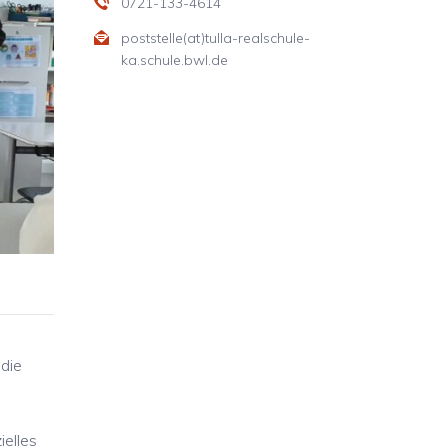
0721-133-4614
poststelle(at)tulla-realschule-
ka.schule.bwl.de
 die
ielles