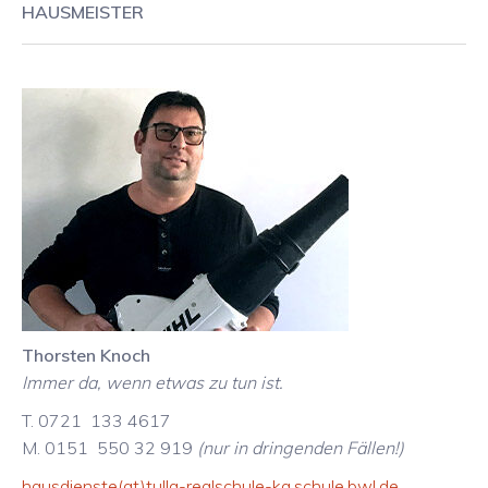
HAUSMEISTER
Thorsten Knoch
Immer da, wenn etwas zu tun ist.
T. 0721 133 4617
M. 0151 550 32 919
(nur in dringenden Fällen!)
hausdienste
(at)
tulla-realschule-ka.schule.bwl.de