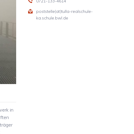
0721-133-4614
poststelle(at)tulla-realschule-
ka.schule.bwl.de
werk in
rften
träger
t