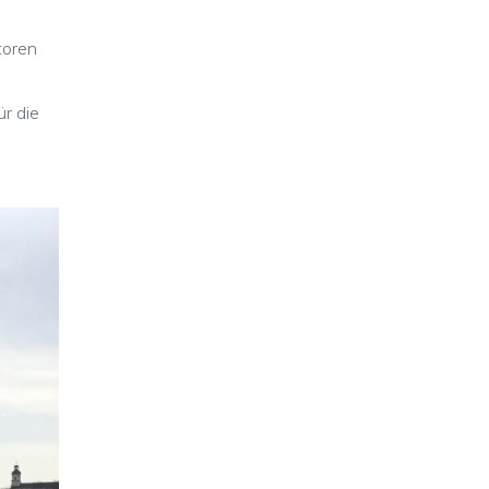
toren
r die