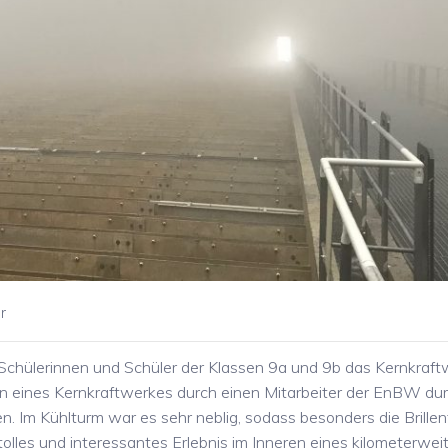
r
Schülerinnen und Schüler der Klassen 9a und 9b das Kernkraft
ion eines Kernkraftwerkes durch einen Mitarbeiter der EnBW du
n. Im Kühlturm war es sehr neblig, sodass besonders die Brillen
olles und interessantes Erlebnis im Inneren eines kilometerwei