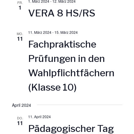
1. März 2024
-
12. März 2024
FR.
g
1
g
VERA 8 HS/RS
A
e
11. März 2024
-
15. März 2024
MO.
n
11
n
Fachpraktische
s
S
Prüfungen in den
i
u
Wahlpflichtfächern
c
c
(Klasse 10)
h
h
April 2024
t
e
11. April 2024
DO.
e
11
Pädagogischer Tag
u