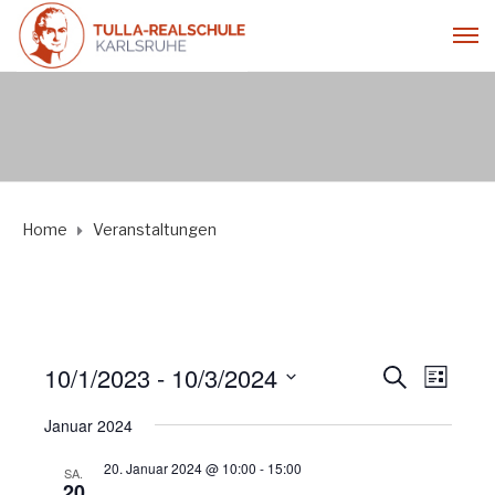
Home
Veranstaltungen
10/1/2023
 - 
10/3/2024
V
S
V
L
U
D
I
C
Januar 2024
e
e
S
a
H
T
t
E
20. Januar 2024 @ 10:00
-
15:00
SA.
E
r
20
u