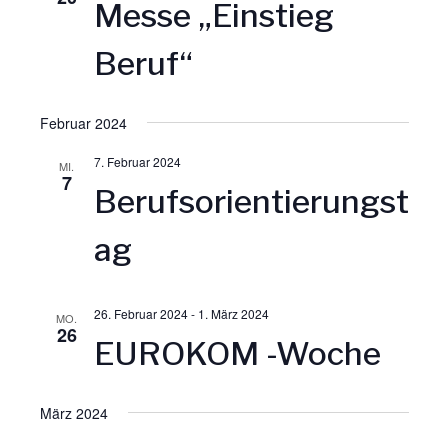
r
Messe „Einstieg
m
a
a
w
Beruf“
ä
n
n
h
l
Februar 2024
s
s
e
7. Februar 2024
MI.
n
7
t
t
Berufsorientierungst
.
a
a
ag
l
l
26. Februar 2024
-
1. März 2024
MO.
t
26
t
EUROKOM -Woche
u
u
März 2024
n
n