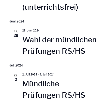
n
(unterrichtsfrei)
n
-
d
Juni 2024
N
A
28. Juni 2024
FR.
28
a
Wahl der mündlichen
n
v
Prüfungen RS/HS
s
i
i
Juli 2024
g
2. Juli 2024
-
9. Juli 2024
c
DI.
2
a
Mündliche
h
t
Prüfungen RS/HS
t
i