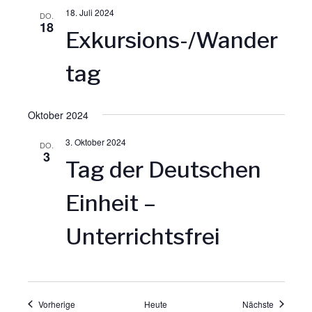
e
18. Juli 2024
DO.
18
o
Exkursions-/Wander
n
n
tag
,
N
Oktober 2024
3. Oktober 2024
DO.
a
3
Tag der Deutschen
v
Einheit –
i
Unterrichtsfrei
g
a
Veranstaltungen
Veranstal
Vorherige
Heute
Nächste