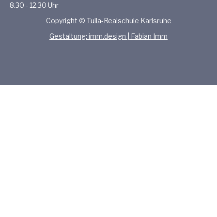
8.30 - 12.30 Uhr
Copyright © Tulla-Realschule Karlsruhe
Gestaltung: imm.design | Fabian Imm