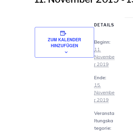
DETAILS
ZUM KALENDER
Beginn:
HINZUFÜGEN
11.
Novembe
r 2019
Ende:
15.
Novembe
r 2019
Veransta
ltungska
tegorie: