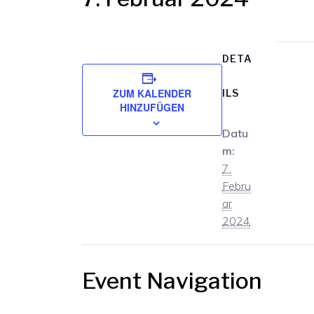
DETA
ZUM KALENDER
ILS
HINZUFÜGEN
Datu
m:
7.
Febru
ar
2024
Event Navigation