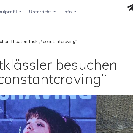
ulprofil
Unterricht
Info
uchen Theaterstück „#constantcraving“
klässler besuchen
constantcraving“