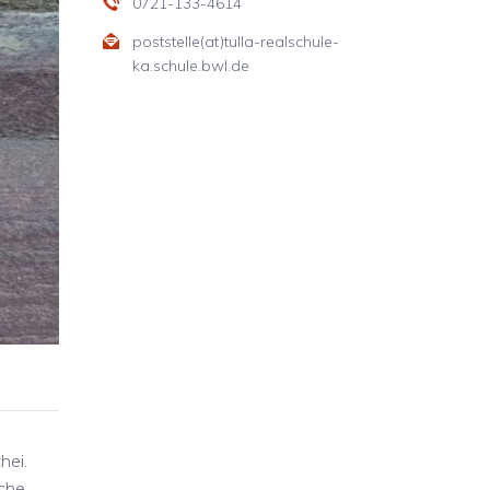
0721-133-4614
poststelle(at)tulla-realschule-
ka.schule.bwl.de
hei.
iche