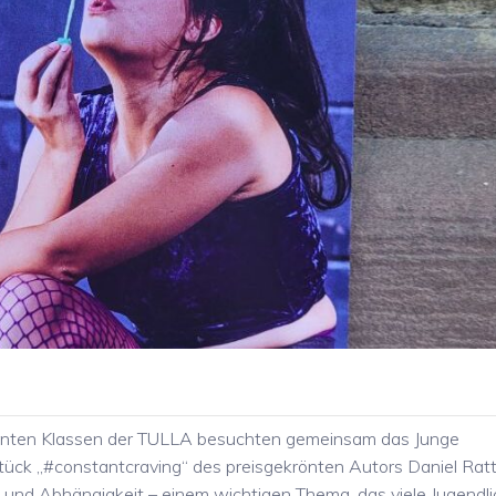
eunten Klassen der TULLA besuchten gemeinsam das Junge
ück „#constantcraving“ des preisgekrönten Autors Daniel Ratt
 und Abhängigkeit – einem wichtigen Thema, das viele Jugendl