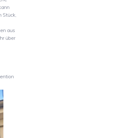
 kann
m Stück,
ten aus
hr über
vention