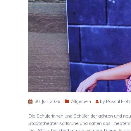
30. Juni 2026
Allgemein
by
Pascal Flohr
Die Schülerinnen und Schüler der achten und n
Staatstheater Karlsruhe und sahen das Theaterst
Das Stück beschäftigt sich mit dem Thema Sucht