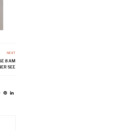
NEXT
E 8 AM
NER SEE