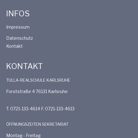
c
h
INFOS
h
t
Impressum
e
Datenschutz
e
Kontakt
u
n
n
KONTAKT
-
d
TULLA-REALSCHULE KARLSRUHE
N
Forststraße 4 76131 Karlsruhe
A
a
n
T. 0721-133-4614 F. 0721-133-4613
v
s
ÖFFNUNGSZEITEN SEKRETARIAT
i
Montag - Freitag