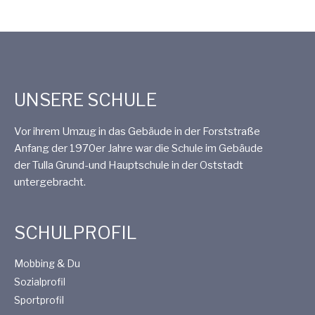
l
l
t
t
u
u
UNSERE SCHULE
n
n
Vor ihrem Umzug in das Gebäude in der Forststraße
g
g
Anfang der 1970er Jahre war die Schule im Gebäude
der Tulla Grund-und Hauptschule in der Oststadt
A
e
untergebracht.
n
n
SCHULPROFIL
s
S
Mobbing & Du
i
Sozialprofil
u
Sportprofil
c